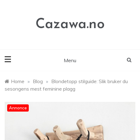
Skip
to
content
Cazawa.no
Menu
Home
»
Blog
»
Blondetopp stilguide: Slik bruker du
sesongens mest feminine plagg
Annonce