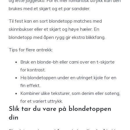
og lette joggesko. For et mer romantisk utrykk kan den
brukes med et skjørt og et par sandaler.
Til fest kan en sort blondetopp matches med
skinnbukser eller et skjørt og høye hæler. En
blondetopp med åpen rygg gir ekstra blikkfang.
Tips for flere antrekk:
Bruk en blonde-bh eller cami over en t-skjorte
for kontrast.
Ha blondetoppen under en utringet kjole for en
fin effekt.
Kombiner ulike teksturer, som denim eller sateng,
for et variert uttrykk.
Slik tar du vare på blondetoppen
din